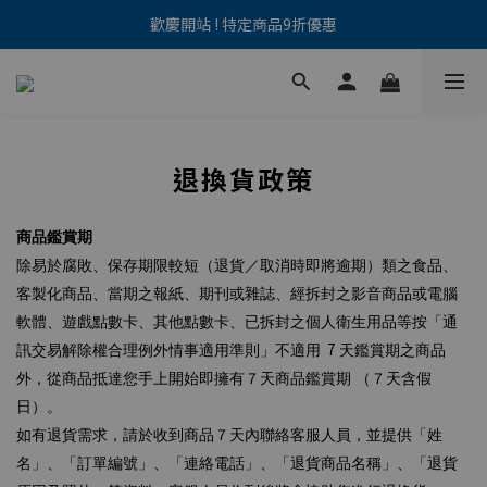
🌟加入新會員，即享$100 購物金      >>前往註冊
歡慶開站 ! 特定商品9折優惠
海外配送服務已開放｜香港地區可直接訂購 🚚      >>前往選購
🌟加入新會員，即享$100 購物金      >>前往註冊
退換貨政策
商品鑑賞期
除易於腐敗、保存期限較短（退貨／取消時即將逾期）類之食品、
客製化商品、當期之報紙、期刊或雜誌、經拆封之影音商品或電腦
軟體、遊戲點數卡、其他點數卡、已拆封之個人衛生用品等按「通
7
訊交易解除權合理例外情事適用準則」不適用
天鑑賞期之商品
外，從商品抵達您手上開始即擁有７天商品鑑賞期 （７天含假
日）。
如有退貨需求，請於收到商品７天內聯絡客服人員，並提供「姓
名」、「訂單編號」、「連絡電話」、「退貨商品名稱」、「退貨