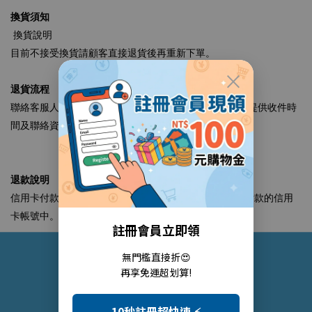
換貨須知
換貨說明
目前不接受換貨請顧客直接退貨後再重新下單。
×
退貨流程
→
→
→
聯絡客服人員
確認可換貨
準備完整商品及發票
提供收件時
→
間及聯絡資訊、地址
將由我端委託之物流進行回收。
退款說明
信用卡付款：確認退貨成功後，會直接把款項刷退至原付款的信用
卡帳號中。
註冊會員立即領
無門檻直接折😍
關於恩基生醫
再享免運超划算!
10秒註冊超快速 ⚡
品牌理念