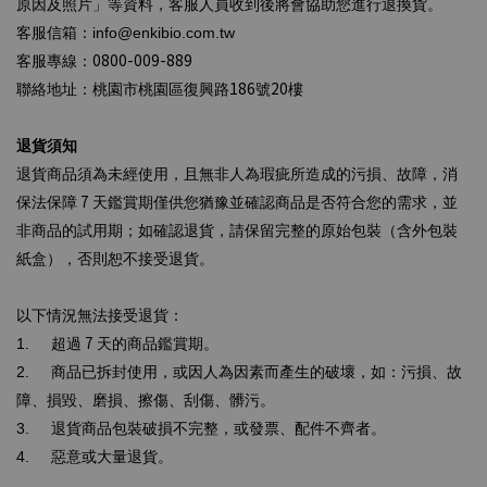
原因及照片」等資料，客服人員收到後將會協助您進行退換貨。
客服信箱：
info@enkibio.com.tw
0800-009-889
客服專線：
186
20
聯絡地址：桃園市桃園區復興路
號
樓
退貨須知
退貨商品須為未經使用，且無非人為瑕疵所造成的污損、故障，消
7
保法保障
天鑑賞期僅供您猶豫並確認商品是否符合您的需求，並
非商品的試用期；如確認退貨，請保留完整的原始包裝（含外包裝
紙盒），否則恕不接受退貨。
以下情況無法接受退貨：
7
1.
超過
天的商品鑑賞期。
2.
商品已拆封使用，或因人為因素而產生的破壞，如：污損、故
障、損毀、磨損、擦傷、刮傷、髒污。
3.
退貨商品包裝破損不完整，或發票、配件不齊者。
4.
惡意或大量退貨。