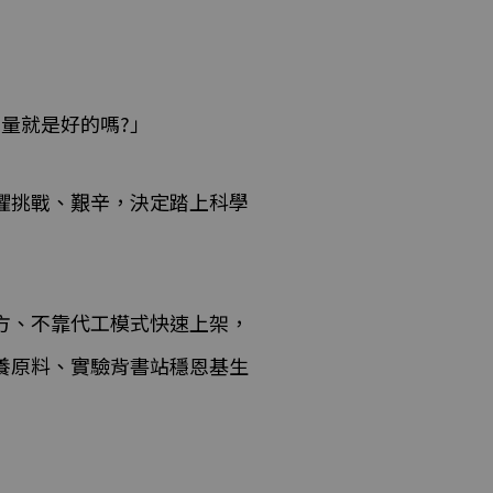
量就是好的嗎?」
懼挑戰、艱辛，決定踏上科學
方、不靠代工模式快速上架，
養原料、實驗背書站穩恩基生