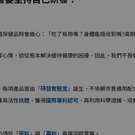
選保健品時會擔心：「吃了有用嗎？身體能吸收到嗎?高劑
等心情，欲從根本解決維持健康的困擾，因此，我們不畏
，每項產品皆由「
研發實驗室
」誕生，不依賴市售通用配
養高活性
抗體
、獲得
國際專利認可
，再利用科學證據、培
必須從「
原料
」與「
專利
」兩端同時掌握。