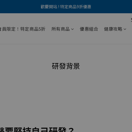
歡慶開站 ! 特定商品9折優惠
🌟加入新會員，即享$100 購物金      >>前往註冊
海外配送服務已開放｜香港地區可直接訂購 🚚      >>前往選購
會員限定！特定商品5折
所有商品
優惠組合
健康攻略
🌟加入新會員，即享$100 購物金      >>前往註冊
研發背景
醫要堅持自己研發？