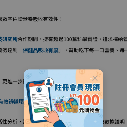
驗數字佐證營養吸收有效性！
技研究所
合作期間，擁有超過100篇科學實證，追求補給
優勢達到「
保健品吸收有感
」，幫助吃下每一口營養、每
×
，更進一步確認它是否能真正完成三道關卡：
有效辨識壞菌
活性分析，讓每一種成分、每一項技術，都能被數據證明